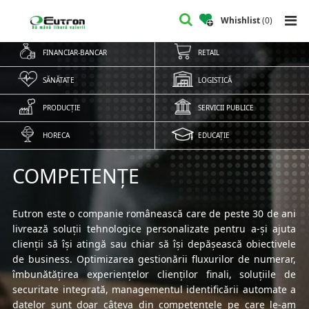
Whishlist
(
0
)
FINANCIAR-BANCAR
RETAIL
SĂNĂTATE
LOGISTICĂ
PRODUCȚIE
SERVICII PUBLICE
HORECA
EDUCAȚIE
COMPETENȚE
Eutron este o companie românească care de peste 30 de ani
livrează soluții tehnologice personalizate pentru a-și ajuta
clienții să își atingă sau chiar să își depășească obiectivele
de business. Optimizarea gestionării fluxurilor de numerar,
îmbunătățirea experiențelor clienților finali, soluțiile de
securitate integrată, managementul identificării automate a
datelor sunt doar câteva din competențele pe care le-am