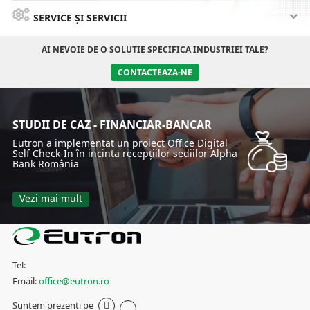
SERVICE ȘI SERVICII
AI NEVOIE DE O SOLUTIE SPECIFICA INDUSTRIEI TALE?
CONTACTEAZA-NE
STUDII DE CAZ - FINANCIAR-BANCAR
Eutron a implementat un proiect Office Digital
Self Check-In în incinta recepțiilor sediilor Alpha
Bank România
Vezi mai mult
Tel:
Email:
office@eutron.ro
Suntem prezenti pe