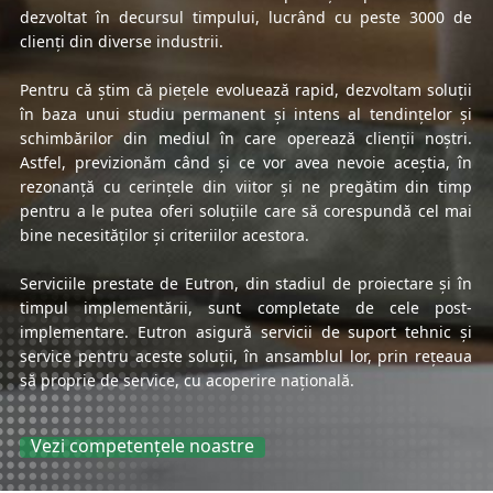
dezvoltat în decursul timpului, lucrând cu peste 3000 de
clienți din diverse industrii.
Pentru că știm că piețele evoluează rapid, dezvoltam soluții
în baza unui studiu permanent și intens al tendințelor și
schimbărilor din mediul în care operează clienții noștri.
Astfel, previzionăm când și ce vor avea nevoie aceștia, în
rezonanță cu cerințele din viitor și ne pregătim din timp
pentru a le putea oferi soluțiile care să corespundă cel mai
bine necesităților și criteriilor acestora.
Serviciile prestate de Eutron, din stadiul de proiectare și în
timpul implementării, sunt completate de cele post-
implementare. Eutron asigură servicii de suport tehnic și
service pentru aceste soluții, în ansamblul lor, prin rețeaua
să proprie de service, cu acoperire națională.
Vezi competențele noastre