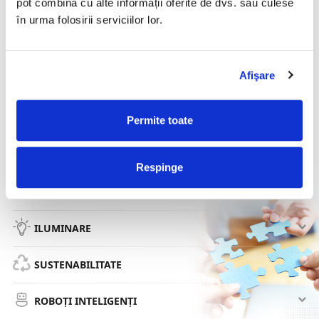
pot combina cu alte informații oferite de dvs. sau culese
DOCUMENTE IDENTIFICARE & PERSOANE
în urma folosirii serviciilor lor.
SECURITATE INTEGRATĂ
Afişare
EXPERIENȚA CLIENTULUI
EXPERIENȚĂ VIZUALĂ
Permite toate
PROCESE RETAIL
Respinge
PROCESE DEPOZITE
ILUMINARE
SUSTENABILITATE
ROBOȚI INTELIGENȚI