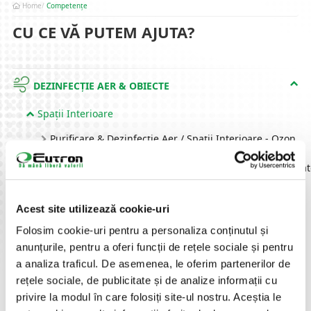
Home
Competențe
CU CE VĂ PUTEM AJUTA?
DEZINFECȚIE AER & OBIECTE
Spații Interioare
Purificare & Dezinfecție Aer / Spații Interioare - Ozon
Dezinfecție Spațiii Interioare prin Nebulizare (Nebuliza
Purificare & Dezinfecție Aer - UV-C & Ioni Plasmă
Acest site utilizează cookie-uri
Obiecte
Folosim cookie-uri pentru a personaliza conținutul și
anunțurile, pentru a oferi funcții de rețele sociale și pentru
a analiza traficul. De asemenea, le oferim partenerilor de
PROCESE NUMERAR
rețele sociale, de publicitate și de analize informații cu
privire la modul în care folosiți site-ul nostru. Aceștia le
IDENTIFICARE AUTOMATĂ PRODUSE,