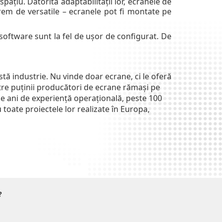
ațiu. Datorită adaptabilității lor, ecranele de
trem de versatile – ecranele pot fi montate pe
software sunt la fel de ușor de configurat. De
ă industrie. Nu vinde doar ecrane, ci le oferă
intre puținii producători de ecrane rămași pe
 de ani de experiență operațională, peste 100
 toate proiectele lor realizate în Europa,
?