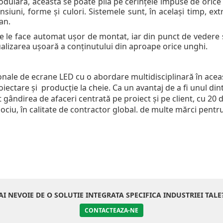
dulară, aceasta se poate plia pe cerințele impuse de orice sp
nsiuni, forme și culori. Sistemele sunt, în același timp, ex
an.
ce le face automat ușor de montat, iar din punct de vedere 
alizarea ușoară a conținutului din aproape orice unghi.
nale de ecrane LED cu o abordare multidisciplinară în aceast
roiectare și producție la cheie. Ca un avantaj de a fi unul d
t gândirea de afaceri centrată pe proiect și pe client, cu 20
jlociu, în calitate de contractor global. de multe mărci pentru
AI NEVOIE DE O SOLUTIE INTEGRATA SPECIFICA INDUSTRIEI TALE
CONTACTEAZA-NE