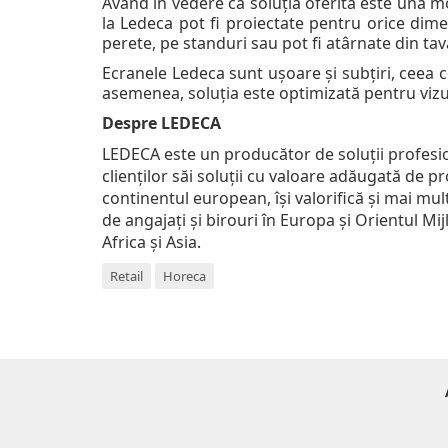
Având în vedere că soluția oferită este una mo
la Ledeca pot fi proiectate pentru orice dime
perete, pe standuri sau pot fi atârnate din tav
Ecranele Ledeca sunt ușoare și subțiri, ceea 
asemenea, soluția este optimizată pentru vizu
Despre LEDECA
LEDECA este un producător de soluții profesio
clienților săi soluții cu valoare adăugată de p
continentul european, își valorifică și mai mul
de angajați și birouri în Europa și Orientul Mi
Africa și Asia.
Retail
Horeca