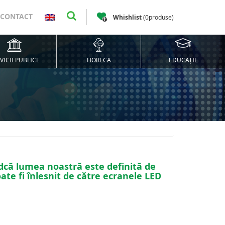
CONTACT
Whishlist
(
0
produse
)
VICII PUBLICE
HORECA
EDUCAȚIE
dcă lumea noastră este definită de
te fi înlesnit de către ecranele LED