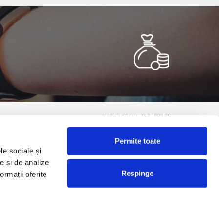
INFORMATII UTILE
Termeni și condiții
Permite toate
Politica de Cookies
le sociale și
olitica de Prelucrare a Datelor cu Caracter Personal (GDPR)
te și de analize
DCP Tombola
Respinge
ormații oferite
ANPC