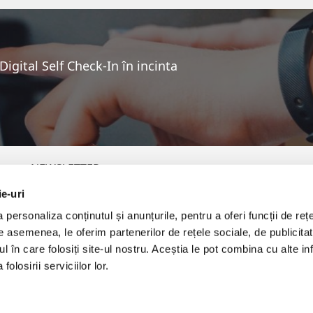
igital Self Check-In în incinta
NEWSLETTER
ie-uri
personaliza conținutul și anunțurile, pentru a oferi funcții de rețe
P
De asemenea, le oferim partenerilor de rețele sociale, de publicita
Prin furnizarea adresei de email vă exprimați acordul pentru a
primi comunicări comerciale. Detalii aici:
Politica de Prelucrare a
ul în care folosiți site-ul nostru. Aceștia le pot combina cu alte inf
Datelor cu Caracter Personal (GDPR)
olosirii serviciilor lor.