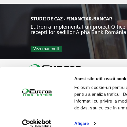
STUDII DE CAZ - FINANCIAR-BANCAR
Eutron a implementat un proiect Office D
recepțiilor sediilor Alpha Bank România
Vezi mai mult
Acest site utilizează cook
Tel:
Email:
office@eutron.ro
Folosim cookie-uri pentru a 
Suntem prezenti pe
pentru a analiza traficul. 
informații cu privire la mod
de dvs. sau culese în urma f
Afişare