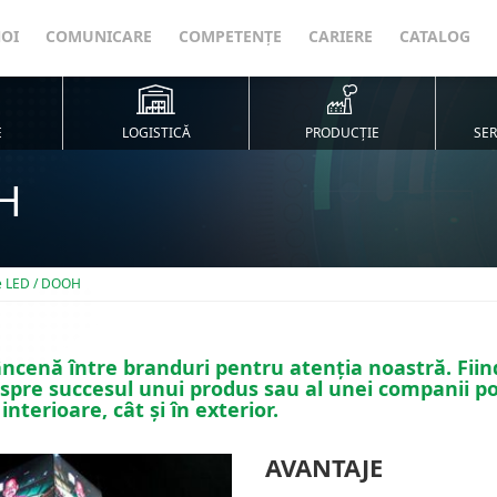
NOI
COMUNICARE
COMPETENȚE
CARIERE
CATALOG
E
LOGISTICĂ
PRODUCȚIE
SER
H
e LED / DOOH
âncenă între branduri pentru atenția noastră. Fiin
pre succesul unui produs sau al unei companii poa
 interioare, cât și în exterior.
AVANTAJE