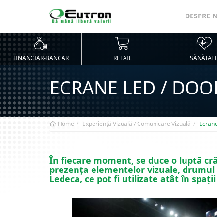
DESPRE 
FINANCIAR-BANCAR
RETAIL
SĂNĂTAT
ECRANE LED / DOO
Home
Experiență Vizuală / Comunicare Vizuală
Ecran
În fiecare moment, se duce o luptă cr
prezența elementelor vizuale, drumul s
Ledeca, ce pot fi utilizate atât în spații