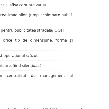
ca și afișa conținut variat
area imaginilor (timp schimbare sub 1
at pentru publicitatea stradală/ OOH
ru orice tip de dimensiune, formă și
ost operațional scăzut
tilare, fiind silențioasă
em centralizat de management al