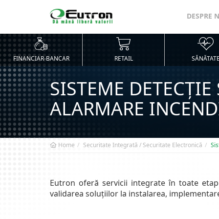
DESPRE 
FINANCIAR-BANCAR
RETAIL
SĂNĂTAT
SISTEME DETECȚIE 
ALARMARE INCEND
Home
Securitate Integrată / Securitate Electronică
Si
Eutron oferă servicii integrate în toate etape
validarea soluțiilor la instalarea, implementarea