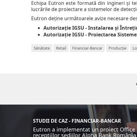
Echipa Eutron este formată din ingineri și te
lucrările de proiectare a sistemelor de detecți
Eutron deține următoarele avize necesare desfă
Autorizație IGSU - Instalarea și Întreț
Autorizație IGSU - Proiectarea Sistemel
Sănătate
Retail
Financiar-Bancar
Producție
Lo
STUDII DE CAZ - FINANCIAR-BANCAR
Eutron a implementat un proiect Office D
recepțiilor sediilor Alpha Bank România