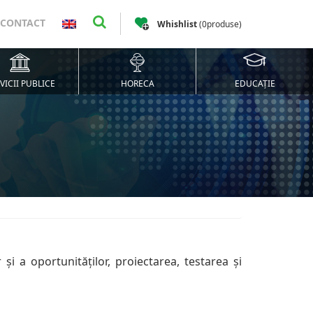
CONTACT
Whishlist
(
0
produse
)
VICII PUBLICE
HORECA
EDUCAȚIE
 și a oportunităților, proiectarea, testarea și