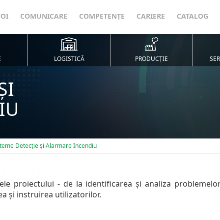
NOI
COMUNICARE
COMPETENȚE
CARIERE
CATALOG
E
LOGISTICĂ
PRODUCȚIE
SER
ȘI
IU
steme Detecție și Alarmare Incendiu
le proiectului - de la identificarea și analiza problemelor
 și instruirea utilizatorilor.