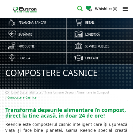
Whishlist
(
0
)
FINANCIAR-BANCAR
RETAIL
SĂNĂTATE
LOGISTICĂ
PRODUCȚIE
SERVICII PUBLICE
HORECA
EDUCAȚIE
COMPOSTERE CASNICE
Home
Sustenabilitate / Transformare Deșeuri Alimentare în Compost
Compostere Casnice
Transformă deșeurile alimentare în compost,
direct la tine acasă, în doar 24 de ore!
Reencle este composterul casnic inteligent care îți ușurează
viața și face bine planetei. Gama Reencle special creată