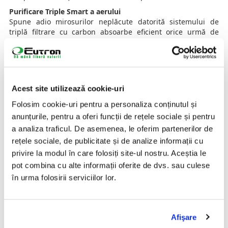
Purificare Triple Smart a aerului
Spune adio mirosurilor neplăcute datorită sistemului de
triplă filtrare cu carbon absoarbe eficient orice urmă de
miros. Singura mentenanță? Schimbarea filtrelor o dată pe
an, în cazul unei utilizări zilnice.
Senzor de mișcare
Te apropii și capacul se deschide automat – simplu și igienic.
Eliminarea deșeurilor alimentare nu a fost niciodată mai
Acest site utilizează cookie-uri
ușoară.
Folosim cookie-uri pentru a personaliza conținutul și
Compostare continuă, fără efort
anunțurile, pentru a oferi funcții de rețele sociale și pentru
Adaugă resturile alimentare pe măsură ce apar – coji de
a analiza traficul. De asemenea, le oferim partenerilor de
banane, legume, frunze, ceapă verde și multe altele. Pentru
rețele sociale, de publicitate și de analize informații cu
o compostare rapidă, taie în bucăți mai mici alimentele dure
privire la modul în care folosiți site-ul nostru. Aceștia le
sau bogate în apă.
pot combina cu alte informații oferite de dvs. sau culese
în urma folosirii serviciilor lor.
Obține oferta personalizată acum!
Afişare