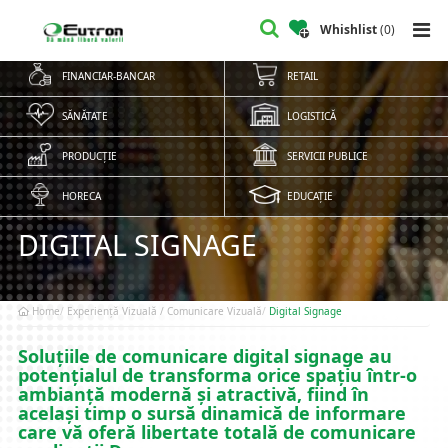
Whishlist
(
0
)
FINANCIAR-BANCAR
RETAIL
SĂNĂTATE
LOGISTICĂ
PRODUCȚIE
SERVICII PUBLICE
HORECA
EDUCAȚIE
DIGITAL SIGNAGE
Home
Experiență Vizuală / Comunicare Vizuală
Digital Signage
Soluțiile de comunicare digital signage au
potențialul de transforma orice spațiu într-o
ambianță modernă și atractivă, fiind în
același timp o sursă dinamică de informare
care vă oferă libertate totală de comunicare