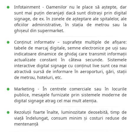
Infotainment - Oamenilor nu le place să aștepte, dar
sunt mai puțin deranjați dacă sunt distrași prin digital
signage, de ex. în zonele de așteptare ale spitalelor, ale
oficiilor administrative, în stația de metrou sau la
ghișeul din supermarket.
Conținut informativ – suprafețe multiple de afișare:
tabele de marcaj digitale, semne electronice pe uși sau
indicatoare dinamice de ghidaj care transmit informații
actualizate constant în câteva secunde. Sistemele
interactive digital signage cu conținut live sunt cea mai
atractivă sursă de informare în aeroporturi, gări, stații
de metrou, hoteluri, etc.
Marketing - În centrele comerciale sau în locurile
publice, mesajele furnizate prin sistemele moderne de
digital signage atrag cel mai mult atenția.
Rezoluții foarte înalte, luminozitate deosebită, timp de
viață îndelungat, consum minim și costuri reduse de
mentenanță