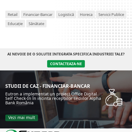
din punctul de vedere al costurilor.
Retail
Financiar-Bancar
Logistică
Horeca
Servicii Publice
Educație
Sănătate
AI NEVOIE DE O SOLUTIE INTEGRATA SPECIFICA INDUSTRIEI TALE?
CONTACTEAZA-NE
STUDII DE CAZ - FINANCIAR-BANCAR
Eutron a implementat un proiect Office Digital
Self Check-In în incinta recepțiilor sediilor Alpha
Bank România
Vezi mai mult