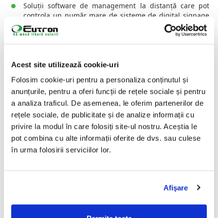
Soluții software de management la distanță care pot
controla un număr mare de sisteme de digital signage
oriunde ar fi acestea amplasate.
Ce este Digital Signage?
Acest site utilizează cookie-uri
Digital Signage este un sistem de comunicare multimedia
indoor sau outdoor format dintr-o rețea de display-uri,
Folosim cookie-uri pentru a personaliza conținutul și
conectate la un PC care rulează o aplicație care
anunțurile, pentru a oferi funcții de rețele sociale și pentru
administrează modul și regulile după care se vor afișa toate
a analiza traficul. De asemenea, le oferim partenerilor de
informațiile dorite. Puteți crea programe de afișare, layout-
rețele sociale, de publicitate și de analize informații cu
uri, puteți folosi poze, filmulețe video sau animații pentru a
privire la modul în care folosiți site-ul nostru. Aceștia le
crea o comunicare vizuală atractivă care să creeze o
exeriență plăcută clienților Dvs.
pot combina cu alte informații oferite de dvs. sau culese
în urma folosirii serviciilor lor.
Flexibilitate și unicitate
Este modalitatea perfectă de comunicare pentru retail,
pentru clinici și spitale, cafenele și restaurante, dar și
pentru zona de servicii publice și administrație, muzee sau
Afişare
teatre, doarece răspunde concomitent nevoilor de
promovare, de informare și chiar de educare a publicului în
legătura cu diverse subiecte relevante activității Dvs.,