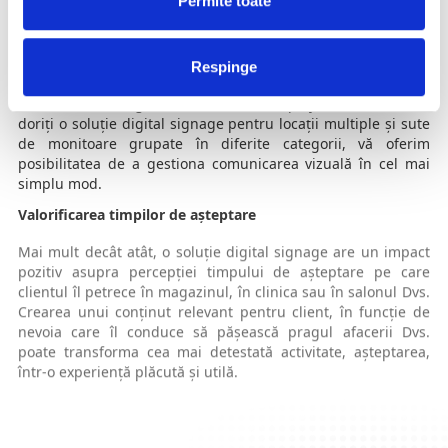
Permite toate
oferind în același timp libertatea de a crea o experiență
unică clienților Dvs., atunci când vă pășesc pragul.
Soluțiile noastre oferă un grad ridicat de flexibilitate și pot
Respinge
susține aproape orice arhitectură de sistem. Fie că aveți
nevoie de un singur monitor cu mediaplayer asociat, fie că
doriți o soluție digital signage pentru locații multiple și sute
de monitoare grupate în diferite categorii, vă oferim
posibilitatea de a gestiona comunicarea vizuală în cel mai
simplu mod.
Valorificarea timpilor de așteptare
Mai mult decât atât, o soluție digital signage are un impact
pozitiv asupra percepției timpului de așteptare pe care
clientul îl petrece în magazinul, în clinica sau în salonul Dvs.
Crearea unui conținut relevant pentru client, în funcție de
nevoia care îl conduce să pășească pragul afacerii Dvs.
poate transforma cea mai detestată activitate, așteptarea,
într-o experiență plăcută și utilă.
Este un instrument complex care întregește comunicarea de
brand, oferind posibilitatea unei comunicări coerente și
unitare la nivelul tuturor unităților Dvs., extrem de eficient