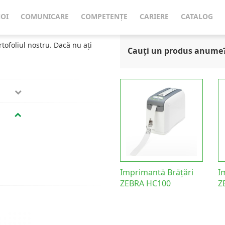
NOI
COMUNICARE
COMPETENȚE
CARIERE
CATALOG
rtofoliul nostru. Dacă nu ați
Cauți un produs anume
Imprimantă Brățări
I
ZEBRA HC100
Z