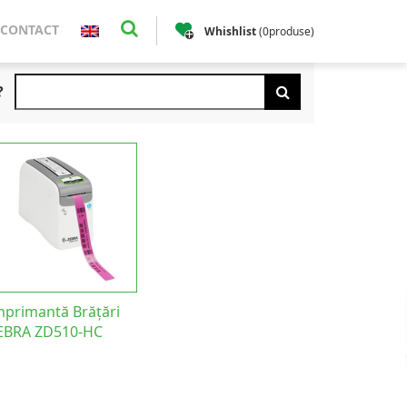
CONTACT
Whishlist
(
0
produse
)
?
mprimantă Brățări
EBRA ZD510-HC