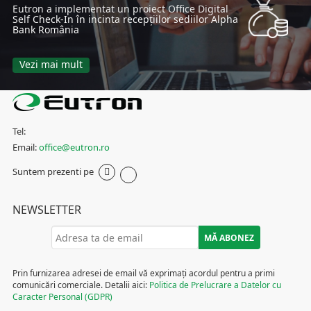
Eutron a implementat un proiect Office Digital
Self Check-In în incinta recepțiilor sediilor Alpha
Bank România
Vezi mai mult
Tel:
Email:
office@eutron.ro
Suntem prezenti pe
NEWSLETTER
Prin furnizarea adresei de email vă exprimați acordul pentru a primi
comunicări comerciale. Detalii aici:
Politica de Prelucrare a Datelor cu
Caracter Personal (GDPR)