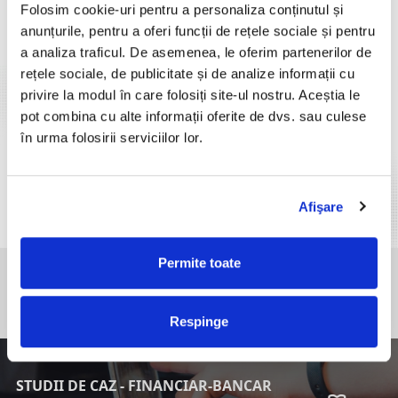
Folosim cookie-uri pentru a personaliza conținutul și
PROCESE RETAIL
anunțurile, pentru a oferi funcții de rețele sociale și pentru
a analiza traficul. De asemenea, le oferim partenerilor de
SUSTENABILITATE
rețele sociale, de publicitate și de analize informații cu
privire la modul în care folosiți site-ul nostru. Aceștia le
DEZINFECȚIE AER & OBIECTE
pot combina cu alte informații oferite de dvs. sau culese
în urma folosirii serviciilor lor.
PROCESE DEPOZITE
Afişare
ROBOȚI INTELIGENȚI
Permite toate
CAUȚI UN PRODUS ȘI NU L-AI GĂSIT ÎN CATALOG?
Ne dorim să găsim împreună cea mai bună soluție.
CONTACTEAZĂ-NE
Respinge
STUDII DE CAZ - FINANCIAR-BANCAR