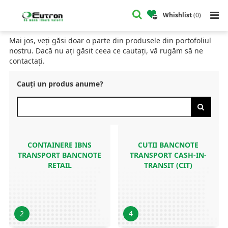
Home
Catalog
Whishlist
(
0
)
CATALOG
Mai jos, veți găsi doar o parte din produsele din portofoliul
nostru. Dacă nu ați găsit ceea ce cautați, vă rugăm să ne
contactați.
Cauți un produs anume?
CONTAINERE IBNS
CUTII BANCNOTE
TRANSPORT BANCNOTE
TRANSPORT CASH-IN-
RETAIL
TRANSIT (CIT)
2
4