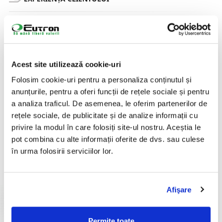
PROCESE RETAIL
Zona de Vânzare
Cântare
Acest site utilizează cookie-uri
Folosim cookie-uri pentru a personaliza conținutul și
Case de Marcat și Imprimante Fiscale
anunțurile, pentru a oferi funcții de rețele sociale și pentru
Soluții de Self-Checkout
a analiza traficul. De asemenea, le oferim partenerilor de
rețele sociale, de publicitate și de analize informații cu
Amenajare Spațiu Vânzare
privire la modul în care folosiți site-ul nostru. Aceștia le
pot combina cu alte informații oferite de dvs. sau culese
Scanner Avocado
în urma folosirii serviciilor lor.
Back-Office Area
SUSTENABILITATE
Afişare
DEZINFECȚIE AER & OBIECTE
Permite toate