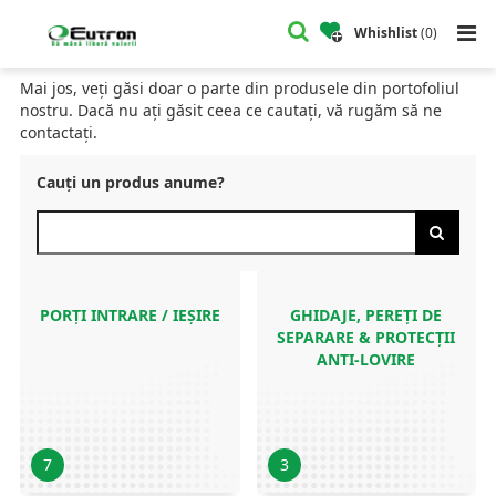
Home
Catalog
Whishlist
(
0
)
CATALOG
Mai jos, veți găsi doar o parte din produsele din portofoliul
nostru. Dacă nu ați găsit ceea ce cautați, vă rugăm să ne
contactați.
Cauți un produs anume?
PORȚI INTRARE / IEȘIRE
GHIDAJE, PEREȚI DE
SEPARARE & PROTECȚII
ANTI-LOVIRE
7
3