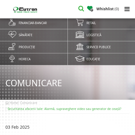
Whishlist
(
0
)
FINANCIAR-BANCAR
RETAIL
SĂNĂTATE
LOGISTICĂ
PRODUCȚIE
SERVICII PUBLICE
HORECA
EDUCAȚIE
COMUNICARE
Home
Comunicare
Securitatea afacerii tale: Alarmă, supraveghere video sau generator de ceață?
03 Feb 2025