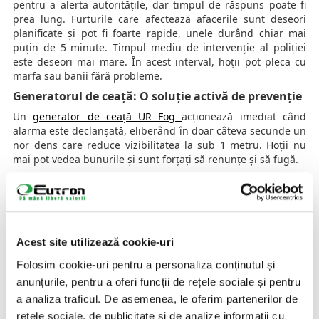
pentru a alerta autoritățile, dar timpul de răspuns poate fi
prea lung. Furturile care afectează afacerile sunt deseori
planificate și pot fi foarte rapide, unele durând chiar mai
puțin de 5 minute. Timpul mediu de intervenție al poliției
este deseori mai mare. În acest interval, hoții pot pleca cu
marfa sau banii fără probleme.
Generatorul de ceață: O soluție activă de prevenție
Un
generator de ceață UR Fog
acționează imediat când
alarma este declanșată, eliberând în doar câteva secunde un
nor dens care reduce vizibilitatea la sub 1 metru. Hoții nu
mai pot vedea bunurile și sunt forțați să renunțe și să fugă.
De ce este această tehnologie mai eficientă?
Acțiune instantanee: Hoții nu pot lua ce nu pot vedea.
Ceața densă creează confuzie și îi obligă să
abandoneze tentativa de furt.
Siguranță totală: Sistemul este non-toxic, nu lasă
Acest site utilizează cookie-uri
reziduuri și nu afectează echipamentele electronice
Folosim cookie-uri pentru a personaliza conținutul și
sau mărfurile.
anunțurile, pentru a oferi funcții de rețele sociale și pentru
Compatibilitate cu alarmele existente: Poate fi integrat
a analiza traficul. De asemenea, le oferim partenerilor de
ușor într-un sistem de securitate deja existent,
acționând ca o barieră suplimentară împotriva hoților.
rețele sociale, de publicitate și de analize informații cu