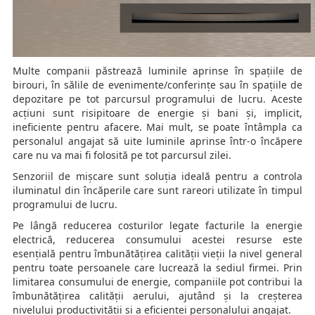
Multe companii păstrează luminile aprinse în spațiile de
birouri, în sălile de evenimente/conferințe sau în spațiile de
depozitare pe tot parcursul programului de lucru. Aceste
acțiuni sunt risipitoare de energie și bani și, implicit,
ineficiente pentru afacere. Mai mult, se poate întâmpla ca
personalul angajat să uite luminile aprinse într-o încăpere
care nu va mai fi folosită pe tot parcursul zilei.
Senzoriil de mișcare sunt soluția ideală pentru a controla
iluminatul din încăperile care sunt rareori utilizate în timpul
programului de lucru.
Pe lângă reducerea costurilor legate facturile la energie
electrică, reducerea consumului acestei resurse este
esențială pentru îmbunătățirea calității vieții la nivel general
pentru toate persoanele care lucrează la sediul firmei. Prin
limitarea consumului de energie, companiile pot contribui la
îmbunătățirea calității aerului, ajutând și la creșterea
nivelului productivității și a eficienței personalului angajat.