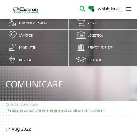
Whishlist
(
0
)
FINANCIAR-BANCAR
RETAIL
SĂNĂTATE
LOGISTICĂ
PRODUCȚIE
SERVICII PUBLICE
HORECA
EDUCAȚIE
COMUNICARE
Home
Comunicare
Reducerea consumului de energie electrică: Sfaturi pentru afaceri
17 Aug 2022