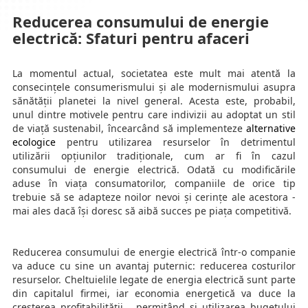
Reducerea consumului de energie
electrică: Sfaturi pentru afaceri
La momentul actual, societatea este mult mai atentă la
consecințele consumerismului și ale modernismului asupra
sănătății planetei la nivel general. Acesta este, probabil,
unul dintre motivele pentru care indivizii au adoptat un stil
de viață sustenabil, încearcând să implementeze
alternative
ecologice
pentru utilizarea resurselor în detrimentul
utilizării opțiunilor tradiționale, cum ar fi în cazul
consumului de energie electrică. Odată cu modificările
aduse în viața consumatorilor, companiile de orice tip
trebuie să se adapteze noilor nevoi și cerințe ale acestora -
mai ales dacă își doresc să aibă succes pe piața competitivă.
Reducerea consumului de energie electrică într-o companie
va aduce cu sine un avantaj puternic: reducerea costurilor
resurselor. Cheltuielile legate de energia electrică sunt parte
din capitalul firmei, iar economia energetică va duce la
creșterea profitabilității, permitând și utilizarea bugetului