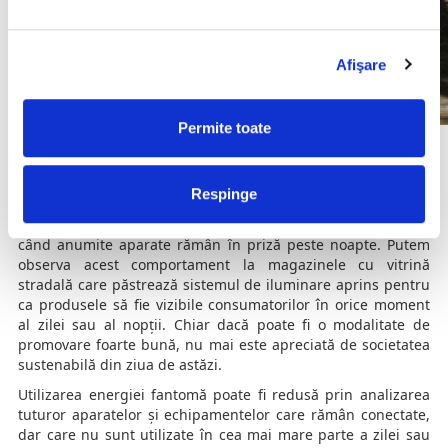
Afişare
Permite toate
Energia fantomă este un termen folosit pentru a descrie
momentul în care energia este utilizată inutil prin
menținerea echipamentului necesar companiei conectat la o
Respinge
sursă de energie atunci când nu este folosit. Acest lucru se
întâmplă de obicei după finalizarea programului de lucru,
când anumite aparate rămân în priză peste noapte. Putem
observa acest comportament la magazinele cu vitrină
stradală care păstrează sistemul de iluminare aprins pentru
ca produsele să fie vizibile consumatorilor în orice moment
al zilei sau al nopții. Chiar dacă poate fi o modalitate de
promovare foarte bună, nu mai este apreciată de societatea
sustenabilă din ziua de astăzi.
Utilizarea energiei fantomă poate fi redusă prin analizarea
tuturor aparatelor și echipamentelor care rămân conectate,
dar care nu sunt utilizate în cea mai mare parte a zilei sau