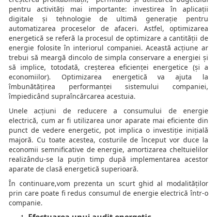
pentru activități mai importante: investirea în aplicații
digitale și tehnologie de ultimă generație pentru
automatizarea proceselor de afaceri. Astfel, optimizarea
energetică se referă la procesul de optimizare a cantității de
energie folosite în interiorul companiei. Această acțiune ar
trebui să meargă dincolo de simpla conservare a energiei și
să implice, totodată, creșterea eficienței energetice (și a
economiilor). Optimizarea energetică va ajuta la
îmbunătățirea performanței sistemului companiei,
împiedicând supraîncărcarea acestuia.
Unele acțiuni de reducere a consumului de energie
electrică, cum ar fi utilizarea unor aparate mai eficiente din
punct de vedere energetic, pot implica o investiție inițială
majoră. Cu toate acestea, costurile de început vor duce la
economii semnificative de energie, amortizarea cheltuielilor
realizându-se la puțin timp după implementarea acestor
aparate de clasă energetică superioară.
În continuare,vom prezenta un scurt ghid al modalităților
prin care poate fi redus consumul de energie electrică într-o
companie.