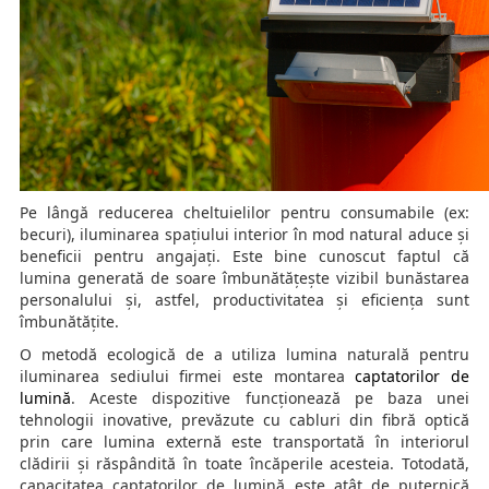
Pe lângă reducerea cheltuielilor pentru consumabile (ex:
becuri), iluminarea spațiului interior în mod natural aduce și
beneficii pentru angajați. Este bine cunoscut faptul că
lumina generată de soare îmbunătățește vizibil bunăstarea
personalului și, astfel, productivitatea și eficiența sunt
îmbunătățite.
O metodă ecologică de a utiliza lumina naturală pentru
iluminarea sediului firmei este montarea
captatorilor de
lumină
. Aceste dispozitive funcționează pe baza unei
tehnologii inovative, prevăzute cu cabluri din fibră optică
prin care lumina externă este transportată în interiorul
clădirii și răspândită în toate încăperile acesteia. Totodată,
capacitatea captatorilor de lumină este atât de puternică