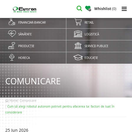
Whishlist
(
0
)
FINANCIAR-BANCAR
RETAIL
SĂNĂTATE
LOGISTICĂ
PRODUCȚIE
SERVICII PUBLICE
HORECA
EDUCAȚIE
COMUNICARE
Home
Comunicare
Cum să alegi robotul autonom potrivit pentru afacerea ta: factori de luat în
considerare
25 Jun 2026