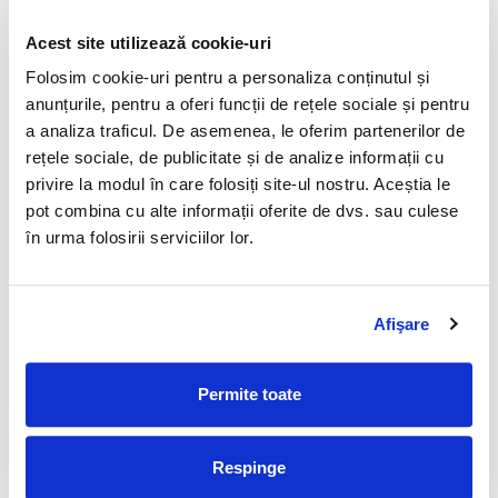
prioritizarea comenzilor;
monitorizarea performanței în timp real.
Acest site utilizează cookie-uri
Scalabilitatea susține adaptarea la creșterea volumelor sau
Folosim cookie-uri pentru a personaliza conținutul și
la schimbări de proces, fără investiții disproporționate.
anunțurile, pentru a oferi funcții de rețele sociale și pentru
Actualizările software și mentenanța predictivă mențin
a analiza traficul. De asemenea, le oferim partenerilor de
performanța pe termen lung.
rețele sociale, de publicitate și de analize informații cu
privire la modul în care folosiți site-ul nostru. Aceștia le
8. Analiza costurilor totale și a rentabilității
pot combina cu alte informații oferite de dvs. sau culese
Decizia se bazează pe costul total de deținere, care include
în urma folosirii serviciilor lor.
achiziția, integrarea, instruirea, mentenanța și suportul.
Compararea se face cu economiile generate prin reducerea
timpilor de lucru, eliminarea erorilor și redistribuirea
resurselor umane.
Afişare
Modelele flexibile de utilizare pot susține o investiție
durabilă, însă evaluarea trebuie să pornească de la date
Permite toate
operaționale reale, nu de la estimări generale.
9. Implementare pilot și adaptare controlată
Respinge
Pentru majoritatea organizațiilor, un proiect pilot oferă date