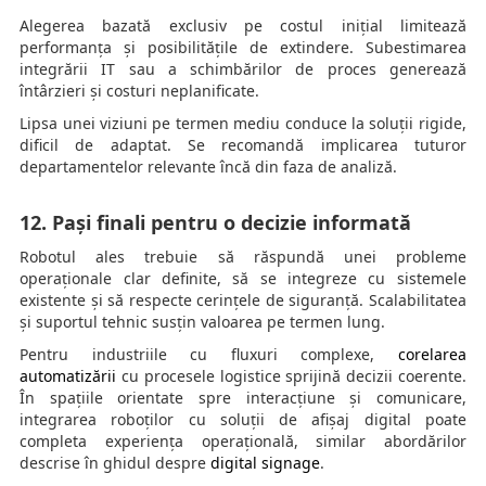
Alegerea bazată exclusiv pe costul inițial limitează
performanța și posibilitățile de extindere. Subestimarea
integrării IT sau a schimbărilor de proces generează
întârzieri și costuri neplanificate.
Lipsa unei viziuni pe termen mediu conduce la soluții rigide,
dificil de adaptat. Se recomandă implicarea tuturor
departamentelor relevante încă din faza de analiză.
12. Pași finali pentru o decizie informată
Robotul ales trebuie să răspundă unei probleme
operaționale clar definite, să se integreze cu sistemele
existente și să respecte cerințele de siguranță. Scalabilitatea
și suportul tehnic susțin valoarea pe termen lung.
Pentru industriile cu fluxuri complexe,
corelarea
automatizării
cu procesele logistice sprijină decizii coerente.
În spațiile orientate spre interacțiune și comunicare,
integrarea roboților cu soluții de afișaj digital poate
completa experiența operațională, similar abordărilor
descrise în ghidul despre
digital signage
.