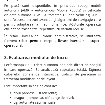
Pe piață sunt disponibile, în principal, roboți mobili
autonomi (AMR – Autonomous Mobile Robots) și vehicule
ghidate automat (AGV – Automated Guided Vehicles). AMR-
urile folosesc senzori avansați și algoritmi de navigație care
permit adaptarea la medii dinamice. AGV-urile operează
eficient pe trasee fixe, repetitive, cu variații reduse.
În retail, HoReCa sau clădiri administrative, se utilizează
frecvent
roboți pentru recepție, livrare internă sau suport
operațional.
3. Evaluarea mediului de lucru
Performanța unui robot autonom depinde direct de spațiul
în care operează. Se analizează suprafața totală, lățimea
culoarelor, zonele de intersecție, traficul de persoane și
frecvența modificărilor de layout.
Este important să se țină cont de:
tipul pardoselii și aderența;
praguri, rampe sau diferențe de nivel;
uși automate sau manuale;