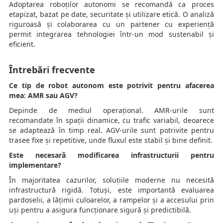
Adoptarea roboților autonomi se recomandă ca proces
etapizat, bazat pe date, securitate și utilizare etică. O analiză
riguroasă și colaborarea cu un partener cu experiență
permit integrarea tehnologiei într-un mod sustenabil și
eficient.
Întrebări frecvente
Ce tip de robot autonom este potrivit pentru afacerea
mea: AMR sau AGV?
Depinde de mediul operațional. AMR-urile sunt
recomandate în spații dinamice, cu trafic variabil, deoarece
se adaptează în timp real. AGV-urile sunt potrivite pentru
trasee fixe și repetitive, unde fluxul este stabil și bine definit.
Este necesară modificarea infrastructurii pentru
implementare?
În majoritatea cazurilor, soluțiile moderne nu necesită
infrastructură rigidă. Totuși, este importantă evaluarea
pardoselii, a lățimii culoarelor, a rampelor și a accesului prin
uși pentru a asigura funcționare sigură și predictibilă.