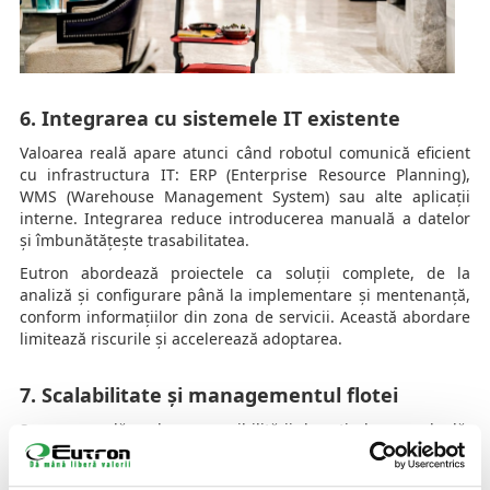
6. Integrarea cu sistemele IT existente
Valoarea reală apare atunci când robotul comunică eficient
cu infrastructura IT: ERP (Enterprise Resource Planning),
WMS (Warehouse Management System) sau alte aplicații
interne. Integrarea reduce introducerea manuală a datelor
și îmbunătățește trasabilitatea.
Eutron abordează proiectele ca soluții complete, de la
analiză și configurare până la implementare și mentenanță,
conform informațiilor din zona de servicii. Această abordare
limitează riscurile și accelerează adoptarea.
7. Scalabilitate și managementul flotei
Se recomandă evaluarea posibilității de extindere graduală.
Sistemele de Fleet Management permit:
alocarea automată a sarcinilor;