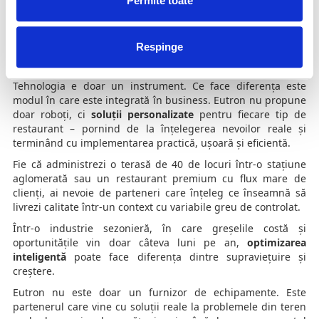
Permite toate
impactul asupra mediului și costurile operaționale. Soluții
precum composterele profesionale Eutron pot transforma o
problemă inevitabilă într-o resursă valoroasă.
Respinge
Mai mult decât produse: parteneri în eficiență
operațională
Tehnologia e doar un instrument. Ce face diferența este
modul în care este integrată în business. Eutron nu propune
doar roboți, ci
soluții personalizate
pentru fiecare tip de
restaurant – pornind de la înțelegerea nevoilor reale și
terminând cu implementarea practică, ușoară și eficientă.
Fie că administrezi o terasă de 40 de locuri într-o stațiune
aglomerată sau un restaurant premium cu flux mare de
clienți, ai nevoie de parteneri care înțeleg ce înseamnă să
livrezi calitate într-un context cu variabile greu de controlat.
Într-o industrie sezonieră, în care greșelile costă și
oportunitățile vin doar câteva luni pe an,
optimizarea
inteligentă
poate face diferența dintre supraviețuire și
creștere.
Eutron nu este doar un furnizor de echipamente. Este
partenerul care vine cu soluții reale la problemele din teren