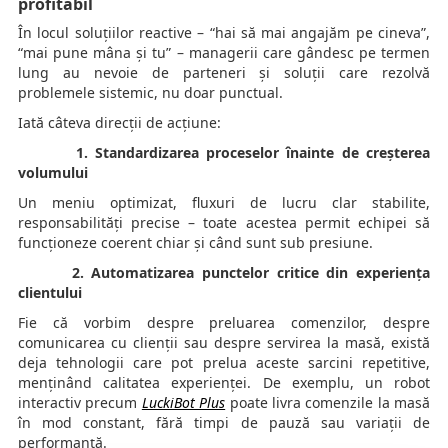
profitabil
În locul soluțiilor reactive – “hai să mai angajăm pe cineva”,
“mai pune mâna și tu” – managerii care gândesc pe termen
lung au nevoie de parteneri și soluții care rezolvă
problemele sistemic, nu doar punctual.
Iată câteva direcții de acțiune:
1. Standardizarea proceselor înainte de creșterea
volumului
Un meniu optimizat, fluxuri de lucru clar stabilite,
responsabilități precise – toate acestea permit echipei să
funcționeze coerent chiar și când sunt sub presiune.
2. Automatizarea punctelor critice din experiența
clientului
Fie că vorbim despre preluarea comenzilor, despre
comunicarea cu clienții sau despre servirea la masă, există
deja tehnologii care pot prelua aceste sarcini repetitive,
menținând calitatea experienței. De exemplu, un robot
interactiv precum
LuckiBot Plus
poate livra comenzile la masă
în mod constant, fără timpi de pauză sau variații de
performanță.