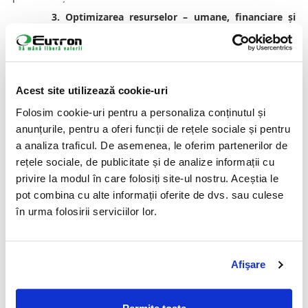
3. Optimizarea resurselor – umane, financiare și
logistice
Un plan bun de rotație a personalului, un sistem clar de
aprovizionare și monitorizarea atentă a pierderilor fac
diferența între haos și control. Iar investițiile în tehnologie
Acest site utilizează cookie-uri
pot amortiza costurile variabile, stabilizând profitabilitatea.
Folosim cookie-uri pentru a personaliza conținutul și
4. Curățenie impecabilă fără efort suplimentar
anunțurile, pentru a oferi funcții de rețele sociale și pentru
Standardul de igienă nu poate fi negociabil, mai ales într-o
a analiza traficul. De asemenea, le oferim partenerilor de
industrie supusă constant controalelor și evaluărilor publice.
Roboții de curățenie autonomă Gausium, precum
Scrubber
rețele sociale, de publicitate și de analize informații cu
50
,
Scrubber 75
,
Vacuum 40
sau
Phantas
, pot acoperi zeci sau
privire la modul în care folosiți site-ul nostru. Aceștia le
sute de metri pătrați fără întrerupere, cu o consistență
pot combina cu alte informații oferite de dvs. sau culese
imposibil de atins manual.
în urma folosirii serviciilor lor.
Aceștia nu înlocuiesc echipa, ci o eliberează de o parte din
povara zilnică, asigurând igiena exact acolo unde contează:
în sala de mese, în baie, în zona de servire sau în bucătărie.
Afişare
Iar dacă sustenabilitatea face parte din valorile brandului
tău, un pas firesc este integrarea unor soluții de compostare
pentru gestionarea resturilor alimentare – reducând astfel