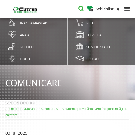
Whishlist
(
0
)
FINANCIAR-BANCAR
RETAIL
SĂNĂTATE
LOGISTICĂ
PRODUCȚIE
SERVICII PUBLICE
HORECA
EDUCAȚIE
COMUNICARE
Home
Comunicare
Cum pot restaurantele sezoniere să transforme provocările verii în oportunități de
creștere
03 Jul 2025