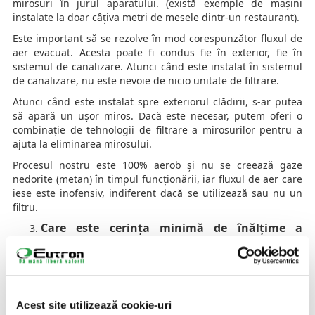
mirosuri în jurul aparatului. (există exemple de mașini
instalate la doar câțiva metri de mesele dintr-un restaurant).
Este important să se rezolve în mod corespunzător fluxul de
aer evacuat. Acesta poate fi condus fie în exterior, fie în
sistemul de canalizare. Atunci când este instalat în sistemul
de canalizare, nu este nevoie de nicio unitate de filtrare.
Atunci când este instalat spre exteriorul clădirii, s-ar putea
să apară un ușor miros. Dacă este necesar, putem oferi o
combinație de tehnologii de filtrare a mirosurilor pentru a
ajuta la eliminarea mirosului.
Procesul nostru este 100% aerob și nu se creează gaze
nedorite (metan) în timpul funcționării, iar fluxul de aer care
iese este inofensiv, indiferent dacă se utilizează sau nu un
filtru.
Care este cerința minimă de înălțime a
tavanului?
Minimum: Capacul aparatului ar trebui să se poată deschide
complet cu un spațiu suplimentar de cel puțin 0,6 metri. În
cazul în care se utilizează un aparat de ridicare a pubelei
pentru a goli deșeurile alimentare în aparat, este necesar un
Acest site utilizează cookie-uri