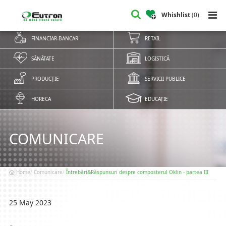
Whishlist
(
0
)
FINANCIAR-BANCAR
RETAIL
SĂNĂTATE
LOGISTICĂ
PRODUCȚIE
SERVICII PUBLICE
HORECA
EDUCAȚIE
COMUNICARE
Home
Comunicare
Întrebări&Răspunsuri despre composterul Oklin - partea III
25 May 2023