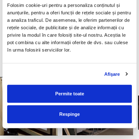
spațiu liber de cel puțin 1,2 m înălțime față de tavan.
Folosim cookie-uri pentru a personaliza conținutul și
Care este amplasamentul recomandat pentru
anunțurile, pentru a oferi funcții de rețele sociale și pentru
instalarea composterului?
a analiza traficul. De asemenea, le oferim partenerilor de
Recomandăm instalarea composterul cât mai aproape
rețele sociale, de publicitate și de analize informații cu
posibil de sursa de preparare a alimentelor, pentru a
privire la modul în care folosiți site-ul nostru. Aceștia le
minimiza timpul de deplasare și a crește eficiența. Unii
dintre clienți au aparatul instalat în bucătărie, dacă există
pot combina cu alte informații oferite de dvs. sau culese
suficient spațiu, în docul de încărcare unde sunt depozitate
în urma folosirii serviciilor lor.
alte deșeuri, iar alții au construit o incintă specială sau o
unitate de depozitare pentru aparat.
Afişare
Permite toate
Respinge