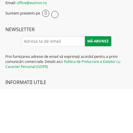
Email:
office@eutron.ro
Suntem prezenti pe
NEWSLETTER
Prin furnizarea adresei de email vă exprimați acordul pentru a primi
comunicări comerciale. Detalii aici:
Politica de Prelucrare a Datelor cu
Caracter Personal (GDPR)
INFORMATII UTILE
Termeni și condiții
Politica de Cookies
Politica de Prelucrare a Datelor cu Caracter Personal (GDPR)
DCP Tombola
ANPC