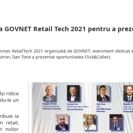
nța GOVNET Retail Tech 2021 pentru a pre
ferinței RetailTech 2021 organizată de GOVNET, eveniment dedicat so
Eutron, Dan Țone a prezentat oportunitatea Click&Collect.
își ridice
ndu-le un
ribuie la
 retail,
t noilor