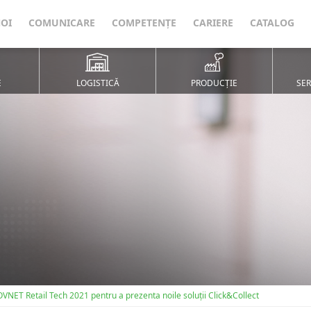
NOI
COMUNICARE
COMPETENȚE
CARIERE
CATALOG
E
LOGISTICĂ
PRODUCȚIE
SER
OVNET Retail Tech 2021 pentru a prezenta noile soluții Click&Collect