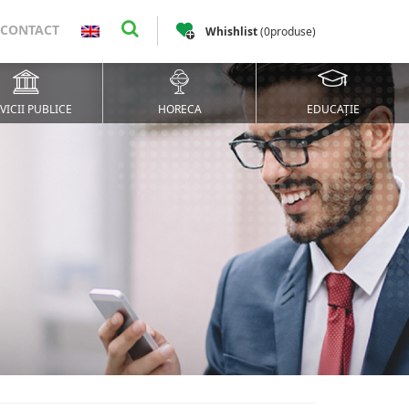
CONTACT
Whishlist
(
0
produse
)
VICII PUBLICE
HORECA
EDUCAȚIE