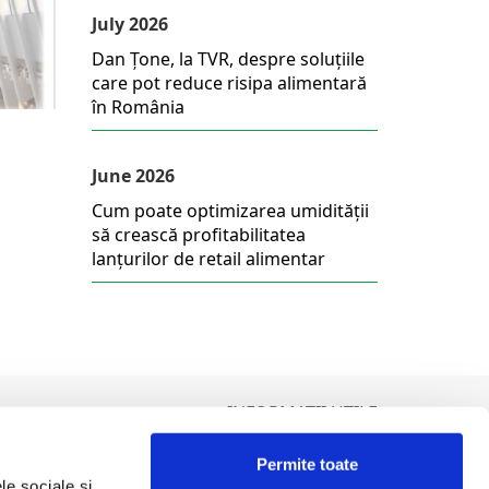
July 2026
Dan Țone, la TVR, despre soluțiile
care pot reduce risipa alimentară
în România
June 2026
Cum poate optimizarea umidității
să crească profitabilitatea
lanțurilor de retail alimentar
INFORMATII UTILE
Termeni și condiții
Permite toate
Politica de Cookies
le sociale și