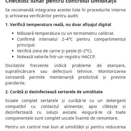
Checklist lunar pentru controlul umidității
Se recomandă integrarea acestei liste în procedurile interne
și arhivarea verificărilor pentru audit.
1. Verifică temperatura reală, nu doar afișajul digital
Măsoară temperatura cu un termometru calibrat.
Confirmă intervalul 2–4°C pentru compartimentul
principal.
Verifică zona de carne și pește (0–2°C).
Notează valorile într-un registru HACCP.
Oscilațiile frecvente indică probleme de etanșare,
supraîncărcare sau defecțiuni tehnice. Monitorizarea
constantă permite mentenanță predictivă și previne
pierderile.
2. Curăță și dezinfectează sertarele de umiditate
Scoate complet sertarele și curăță-le cu un detergent
compatibil cu contactul alimentar, apoi clătește și
dezinfectează cu soluții avizate. Asigură-te că toate
componentele sunt complet uscate înainte de remontare.
Pentru un control mai bun al umidității și pentru reducerea