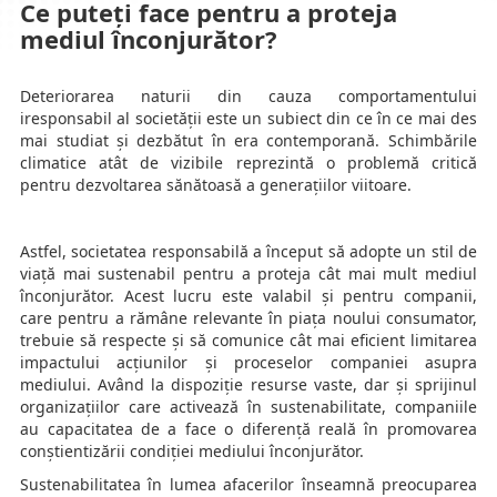
Ce puteți face pentru a proteja
mediul înconjurător?
Deteriorarea naturii din cauza comportamentului
iresponsabil al societății este un subiect din ce în ce mai des
mai studiat și dezbătut în era contemporană. Schimbările
climatice atât de vizibile reprezintă o problemă critică
pentru dezvoltarea sănătoasă a generațiilor viitoare.
Astfel, societatea responsabilă a început să adopte un stil de
viață mai sustenabil pentru a proteja cât mai mult mediul
înconjurător. Acest lucru este valabil și pentru companii,
care pentru a rămâne relevante în piața noului consumator,
trebuie să respecte și să comunice cât mai eficient limitarea
impactului acțiunilor și proceselor companiei asupra
mediului. Având la dispoziție resurse vaste, dar și sprijinul
organizațiilor care activează în sustenabilitate, companiile
au capacitatea de a face o diferență reală în promovarea
conștientizării condiției mediului înconjurător.
Sustenabilitatea în lumea afacerilor înseamnă preocuparea