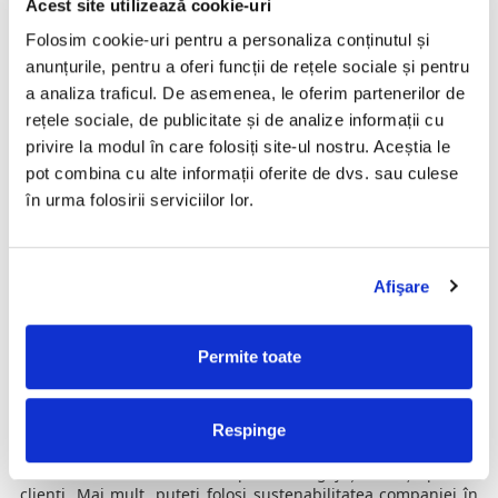
Acest site utilizează cookie-uri
Compostarea deșeurilor
Folosim cookie-uri pentru a personaliza conținutul și
anunțurile, pentru a oferi funcții de rețele sociale și pentru
alimentare
a analiza traficul. De asemenea, le oferim partenerilor de
rețele sociale, de publicitate și de analize informații cu
Compostarea deșeurilor joacă, un rol esențial în
privire la modul în care folosiți site-ul nostru. Aceștia le
îmbunătățirea sănătății mediului înconjurător. Compostarea
și transformarea materialului organic sunt acțiuni poate mai
pot combina cu alte informații oferite de dvs. sau culese
importante decât reciclarea produselor în funcție de materia
în urma folosirii serviciilor lor.
primă deoarece atunci când materialul organic intră în
depozitul de deșeuri, acesta se descompune și eliberează
gaz metan. Metanul este mai periculos pentru mediul
înconjurător chiar și decât dioxidul și carbon și alte particule
Afişare
poluante.
Compostarea deșeurilor alimentare în cadrul companiei nu
Permite toate
este o acțiune atât de dificilă precum pare. Furnizarea
echipamentelor necesare pentru a facilita și încuraja
comportamentul de compostare al angajaților este primul
pas care va îmbunătăți acreditările ecologice ale companiei
Respinge
dumneavoastră. Acest aspect vă va ajuta să creați un mediu
de lucru mai atractiv atât pentru angajați, cât și pentru
clienți. Mai mult, puteți folosi sustenabilitatea companiei în