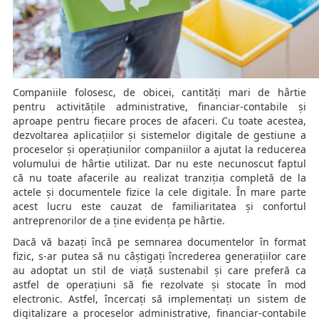
Companiile folosesc, de obicei, cantități mari de hârtie
pentru activitățile administrative, financiar-contabile și
aproape pentru fiecare proces de afaceri. Cu toate acestea,
dezvoltarea aplicațiilor și sistemelor digitale de gestiune a
proceselor și operațiunilor companiilor a ajutat la reducerea
volumului de hârtie utilizat. Dar nu este necunoscut faptul
că nu toate afacerile au realizat tranziția completă de la
actele și documentele fizice la cele digitale. În mare parte
acest lucru este cauzat de familiaritatea și confortul
antreprenorilor de a ține evidența pe hârtie.
Dacă vă bazați încă pe semnarea documentelor în format
fizic, s-ar putea să nu câștigați încrederea generațiilor care
au adoptat un stil de viață sustenabil și care preferă ca
astfel de operațiuni să fie rezolvate și stocate în mod
electronic. Astfel, încercați să implementați un sistem de
digitalizare a proceselor administrative, financiar-contabile