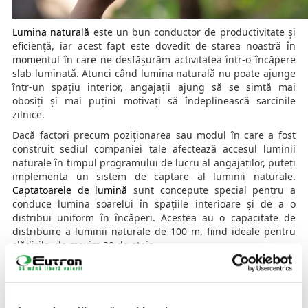
Lumina naturală
este un bun conductor de productivitate și
eficiență, iar acest fapt este dovedit de starea noastră în
momentul în care ne desfășurăm activitatea într-o încăpere
slab luminată. Atunci când lumina naturală nu poate ajunge
într-un spațiu interior, angajații ajung să se simtă mai
obosiți și mai puțini motivați să îndeplinească sarcinile
zilnice.
Dacă factori precum poziționarea sau modul în care a fost
construit sediul companiei tale afectează accesul luminii
naturale în timpul programului de lucru al angajaților, puteți
implementa un sistem de captare al luminii naturale.
Captatoarele de lumină
sunt concepute special pentru a
conduce lumina soarelui în spațiile interioare și de a o
distribui uniform în încăperi. Acestea au o capacitate de
distribuire a luminii naturale de 100 m, fiind ideale pentru
clădirile de maxim 30 de etaje.
Captatoarele de lumină pot fi controlate prin intermediul
unei aplicații digitale, având beneficiul informațiilor
furnizate în timp real, care permit performanțe maxime ale
sistemului.