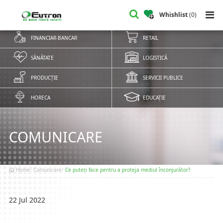
Whishlist
(
0
)
FINANCIAR-BANCAR
RETAIL
SĂNĂTATE
LOGISTICĂ
PRODUCȚIE
SERVICII PUBLICE
HORECA
EDUCAȚIE
COMUNICARE
Home
Comunicare
Ce puteți face pentru a proteja mediul înconjurător?
22 Jul 2022