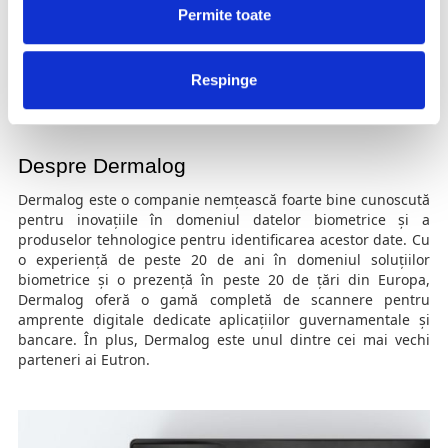
Permite toate
obicei, prin intermediul unui cablu USB.
Înainte de a investi într-un scanner pentru captarea
amprentelor digitale, discutați cu un consultant de vânzări
Respinge
avizat pentru a afla cu exactitate de ce aveți nevoie, pentru a
achiziționa produsul potrivit pentru nevoile dumneavoastră.
Despre Dermalog
Dermalog este o companie nemțească foarte bine cunoscută
pentru inovațiile în domeniul datelor biometrice și a
produselor tehnologice pentru identificarea acestor date. Cu
o experiență de peste 20 de ani în domeniul soluțiilor
biometrice și o prezență în peste 20 de țări din Europa,
Dermalog oferă o gamă completă de scannere pentru
amprente digitale dedicate aplicațiilor guvernamentale și
bancare. În plus, Dermalog este unul dintre cei mai vechi
parteneri ai Eutron.