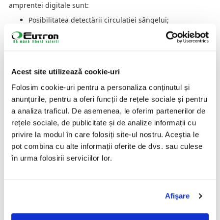
amprentei digitale sunt:
Posibilitatea detectării circulației sângelui;
Posibilitatea integrării unei ferestre de scanare care
captează semnătura sau scanarea documentelor de
identitate: pașaport, carte de identitate, module
automate de segmentare a amprentelor, etc.
Acest site utilizează cookie-uri
Ce echipament este necesar pentru 
Folosim cookie-uri pentru a personaliza conținutul și
anunțurile, pentru a oferi funcții de rețele sociale și pentru
captarea amprentei digitale?
a analiza traficul. De asemenea, le oferim partenerilor de
rețele sociale, de publicitate și de analize informații cu
Pentru captarea amprentei digitale aveți nevoie să utilizați
privire la modul în care folosiți site-ul nostru. Aceștia le
un
cititor de amprentă
electronică sau un scanner special
conceput pentru acest proces. Acest dispozitiv se va ocupa
pot combina cu alte informații oferite de dvs. sau culese
de capturarea, stocarea și transferarea imaginilor cu
în urma folosirii serviciilor lor.
informații biometrice către un sistem de calcul (calculator,
laptop sau tabletă) care conține o bază de date a tuturor
utilizatorilor cititorului sau scannerului de amprentă
digitală.
Afişare
Conexiunea dintre cititorul de amprentă și un device
electronic (calculator, laptop, tabletă) se realizează, de