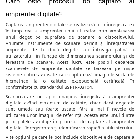
Care este procesul de captare al 
amprentei digitale?
Captarea amprentei digitale se realizează prin înregistrarea
în timp real a amprentei unui utilizator prin amplasarea
unui deget pe suprafața de scanare a dispozitivului.
Anumite instrumente de scanare permit și înregistrarea
amprentei de la două degete sau întreaga palmă a
utilizatorului, în funcție de dimensiunea scannerului și de
fereastra de scanare. Acest lucru este posibil deoarece
scannerele de amprente digitale se bazează pe niște
sisteme optice avansate care capturează imaginile și datele
biometrice la o calitate excepțională certificată în
conformitate cu standardul BSI-TR-03104.
Scanarea are loc rapid, imaginea înregistrată a amprentei
digitale având maximum de calitate, chiar dacă degetele
sunt umede sau foarte uscate, fără a mai fi nevoie de
utilizarea unor imagini de referință. Acesta este unul dintre
principalele avantaje în procesul de captare al amprentei
digitale - înregistrarea și identificarea rapidă a utilizatorului.
Alte opțiuni pe care le pot include dispozitivele de captare a