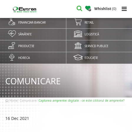
Whishlist
(
0
)
FINANCIAR-BANCAR
RETAIL
SĂNĂTATE
LOGISTICĂ
PRODUCȚIE
SERVICII PUBLICE
HORECA
EDUCAȚIE
COMUNICARE
Home
Comunicare
Captarea amprentei digitale - ce este cititorul de amprente?
16 Dec 2021