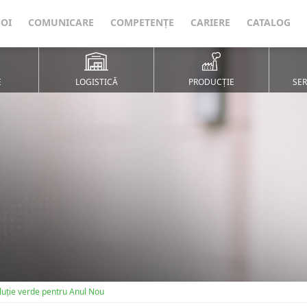
NOI
COMUNICARE
COMPETENȚE
CARIERE
CATALOG
E
LOGISTICĂ
PRODUCȚIE
SER
uție verde pentru Anul Nou