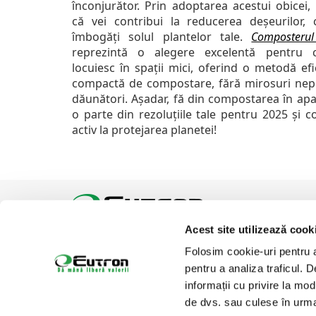
înconjurător. Prin adoptarea acestui obicei,
că vei contribui la reducerea deșeurilor, c
îmbogăți solul plantelor tale.
Composterul
reprezintă o alegere excelentă pentru 
locuiesc în spații mici, oferind o metodă efi
compactă de compostare, fără mirosuri nepl
dăunători. Așadar, fă din compostarea în ap
o parte din rezoluțiile tale pentru 2025 și c
activ la protejarea planetei!
Acest site utilizează cook
Tel:
Email:
office@eutron.ro
Folosim cookie-uri pentru a 
Suntem prezenti pe
pentru a analiza traficul. 
informații cu privire la mod
de dvs. sau culese în urma f