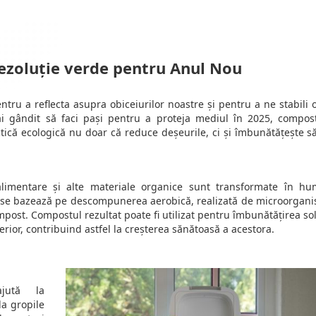
ezoluție verde pentru Anul Nou
ru a reflecta asupra obiceiurilor noastre și pentru a ne stabili o
ai gândit să faci pași pentru a proteja mediul în 2025, compos
ctică ecologică nu doar că reduce deșeurile, ci și îmbunătățește s
alimentare și alte materiale organice sunt transformate în h
ces se bazează pe descompunerea aerobică, realizată de microorgan
mpost. Compostul rezultat poate fi utilizat pentru îmbunătățirea so
rior, contribuind astfel la creșterea sănătoasă a acestora.
ajută la
la gropile