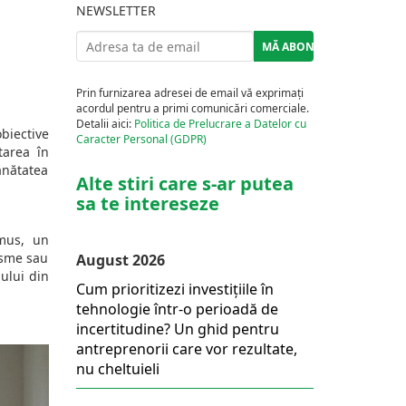
NEWSLETTER
Prin furnizarea adresei de email vă exprimați
acordul pentru a primi comunicări comerciale.
Detalii aici:
Politica de Prelucrare a Datelor cu
biective
Caracter Personal (GDPR)
tarea în
ănătatea
Alte stiri care s-ar putea
sa te intereseze
umus, un
isme sau
August 2026
lului din
Cum prioritizezi investițiile în
tehnologie într-o perioadă de
incertitudine? Un ghid pentru
antreprenorii care vor rezultate,
nu cheltuieli