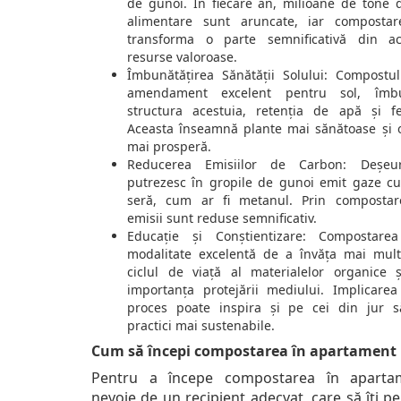
de gunoi. În fiecare an, milioane de tone d
alimentare sunt aruncate, iar compostar
transforma o parte semnificativă din ac
resurse valoroase.
Îmbunătățirea Sănătății Solului: Compostu
amendament excelent pentru sol, îmbu
structura acestuia, retenția de apă și fert
Aceasta înseamnă plante mai sănătoase și 
mai prosperă.
Reducerea Emisiilor de Carbon: Deșeur
putrezesc în gropile de gunoi emit gaze cu
seră, cum ar fi metanul. Prin compostar
emisii sunt reduse semnificativ.
Educație și Conștientizare: Compostare
modalitate excelentă de a învăța mai mul
ciclul de viață al materialelor organice 
importanța protejării mediului. Implicarea
proces poate inspira și pe cei din jur 
practici mai sustenabile.
Cum să începi compostarea în apartament
Pentru a începe compostarea în apartam
nevoie de un recipient adecvat, care să îți p