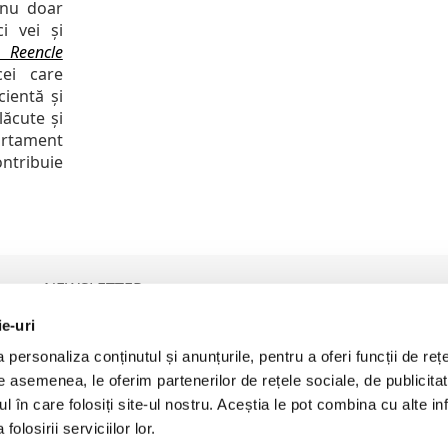
 nu doar
i vei și
 Reencle
cei care
cientă și
ăcute și
artament
ontribuie
NEWSLETTER
ie-uri
personaliza conținutul și anunțurile, pentru a oferi funcții de rețe
P
De asemenea, le oferim partenerilor de rețele sociale, de publicita
Prin furnizarea adresei de email vă exprimați acordul pentru a
primi comunicări comerciale. Detalii aici:
Politica de Prelucrare a
ul în care folosiți site-ul nostru. Aceștia le pot combina cu alte inf
Datelor cu Caracter Personal (GDPR)
olosirii serviciilor lor.