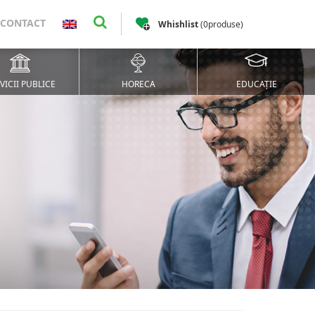
CONTACT
Whishlist
(
0
produse
)
VICII PUBLICE
HORECA
EDUCAȚIE