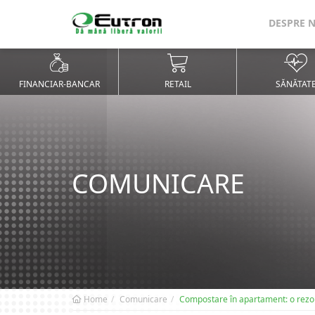
DESPRE 
FINANCIAR-BANCAR
RETAIL
SĂNĂTAT
COMUNICARE
Home
Comunicare
Compostare în apartament: o rezol