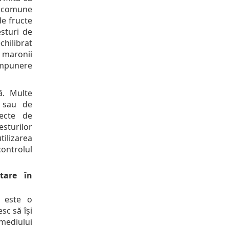
i comune
de fructe
esturi de
chilibrat
e maronii
ompunere
ă. Multe
 sau de
ecte de
esturilor
tilizarea
ntrolul
tare în
t este o
sc să își
diului