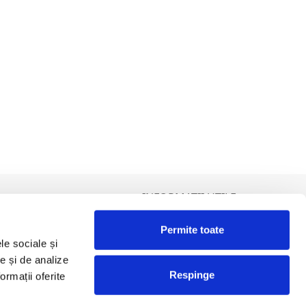
INFORMATII UTILE
Termeni și condiții
Permite toate
Politica de Cookies
le sociale și
olitica de Prelucrare a Datelor cu Caracter Personal (GDPR)
te și de analize
DCP Tombola
Respinge
ormații oferite
ANPC