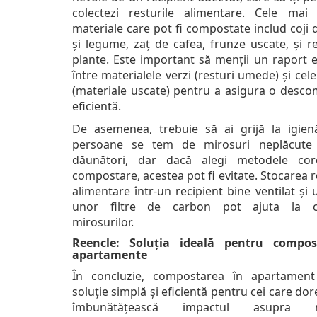
colectezi resturile alimentare. Cele ma
materiale care pot fi compostate includ coji 
și legume, zaț de cafea, frunze uscate, și r
plante. Este important să menții un raport e
între materialele verzi (resturi umede) și cel
(materiale uscate) pentru a asigura o desc
eficientă.
De asemenea, trebuie să ai grijă la igien
persoane se tem de mirosuri neplăcute
dăunători, dar dacă alegi metodele cor
compostare, acestea pot fi evitate. Stocarea r
alimentare într-un recipient bine ventilat și u
unor filtre de carbon pot ajuta la co
mirosurilor.
Reencle: Soluția ideală pentru compos
apartamente
În concluzie, compostarea în apartamen
soluție simplă și eficientă pentru cei care dore
îmbunătățească impactul asupra me