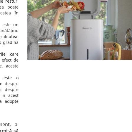
e resturi
ea poate
estea în
l este un
nătățind
ilitatea.
o grădină
ile care
 efect de
e, aceste
a este o
te despre
și despre
 în acest
să adopte
ent, ai
ermită să